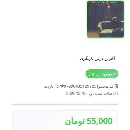
آخرین درس بازیگری
✓
موجود در انبار
👁️
🔢
کد محصول:
9789643512972
19 بازدید
📅
اضافه شده در: 2026/06/02
55,000 تومان