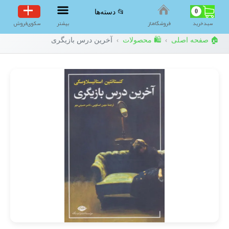
0
📂 دسته‌ها
سبد‌خرید
فروشگاه‌ناز
بیشتر
سکوی‌فروش
🏠 صفحه اصلی
🛍️ محصولات
آخرین درس بازیگری
›
›