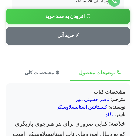
📞
پشتیبانی 24 ساعته
🛒 افزودن به سبد خرید
💳
پرداخت امن
⚡ خرید آنی
📝 توضیحات محصول
⚙️ مشخصات کلی
⭐ ن
مشخصات کتاب
مترجم:
ناصر حسینی مهر
نویسنده:
کنستانتین استانیسلاوسکی
ناشر:
نگاه
خلاصه:
کتابی ضروری برای هر هنرجوی بازیگری
که به دنبال آموزه‌های ناب استانیسلاوسکی است.