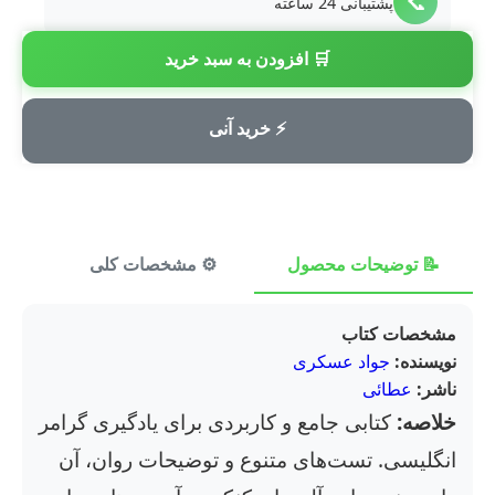
📞
پشتیبانی 24 ساعته
🛒 افزودن به سبد خرید
💳
پرداخت امن
⚡ خرید آنی
📝 توضیحات محصول
⚙️ مشخصات کلی
⭐ ن
مشخصات کتاب
نویسنده:
جواد عسکری
ناشر:
عطائی
خلاصه:
کتابی جامع و کاربردی برای یادگیری گرامر
انگلیسی. تست‌های متنوع و توضیحات روان، آن