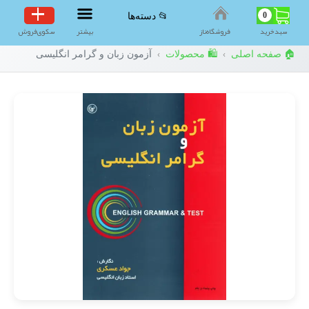
0
📂 دسته‌ها
سبد‌خرید
فروشگاه‌ناز
بیشتر
سکوی‌فروش
🏠 صفحه اصلی
🛍️ محصولات
آزمون زبان و گرامر انگلیسی
›
›