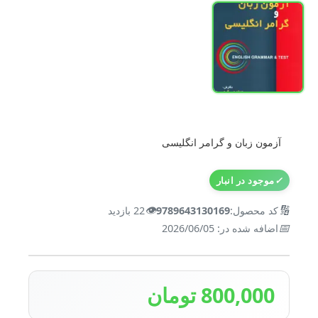
آزمون زبان و گرامر انگلیسی
✓
موجود در انبار
👁️
🔢
کد محصول:
9789643130169
22 بازدید
📅
اضافه شده در: 2026/06/05
800,000 تومان