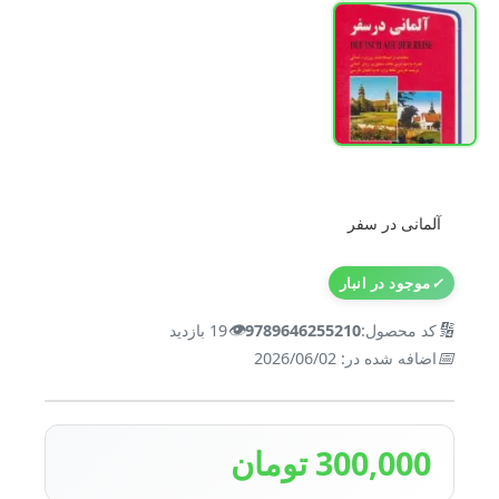
آلمانی در سفر
✓
موجود در انبار
👁️
🔢
کد محصول:
9789646255210
19 بازدید
📅
اضافه شده در: 2026/06/02
300,000 تومان