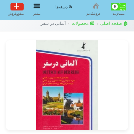
0
📂 دسته‌ها
سبد‌خرید
فروشگاه‌ناز
بیشتر
سکوی‌فروش
🏠 صفحه اصلی
🛍️ محصولات
آلمانی در سفر
›
›