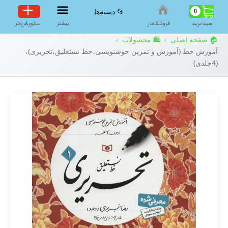
0
📂 دسته‌ها
سبد‌خرید
فروشگاه‌ناز
بیشتر
سکوی‌فروش
🏠 صفحه اصلی
🛍️ محصولات
›
›
آموزش خط (آموزش و تمرین خوشنویسی،خط نستعلیق،تحریری)،
(4جلدی)