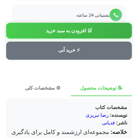
📞
پشتیبانی 24 ساعته
🛒 افزودن به سبد خرید
💳
پرداخت امن
⚡ خرید آنی
📝 توضیحات محصول
⚙️ مشخصات کلی
⭐ ن
مشخصات کتاب
نویسنده:
رضا تبریزی
ناشر:
قدیانی
خلاصه:
مجموعه‌ای ارزشمند و کامل برای یادگیری