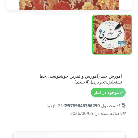
آموزش خط (آموزش و تمرین خوشنویسی،خط
نستعلیق،تحریری)،(4جلدی)
✓
موجود در انبار
👁️
🔢
کد محصول:
9789645366290
21 بازدید
📅
اضافه شده در: 2026/06/05