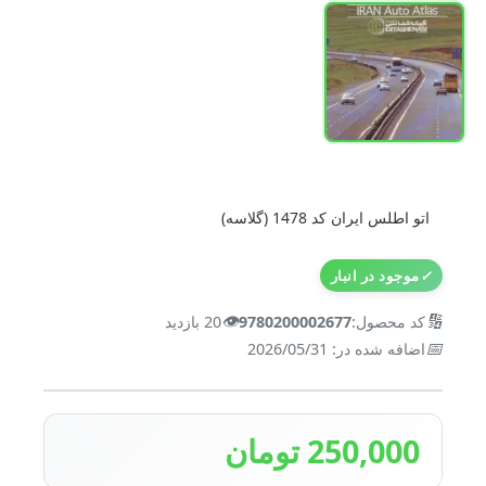
اتو اطلس ایران کد 1478 (گلاسه)
✓
موجود در انبار
👁️
🔢
کد محصول:
9780200002677
20 بازدید
📅
اضافه شده در: 2026/05/31
250,000 تومان