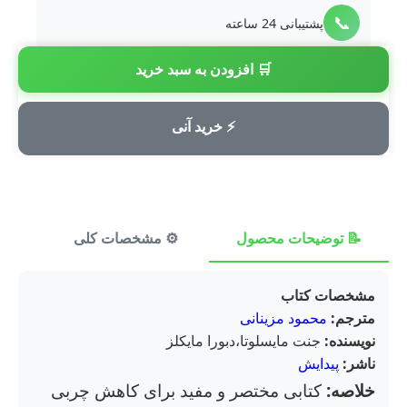
📞
پشتیبانی 24 ساعته
🛒 افزودن به سبد خرید
💳
پرداخت امن
⚡ خرید آنی
📝 توضیحات محصول
⚙️ مشخصات کلی
⭐ ن
مشخصات کتاب
مترجم:
محمود مزینانی
نویسنده:
جنت مایسلوتا،دبورا مایکلز
ناشر:
پیدایش
خلاصه:
کتابی مختصر و مفید برای کاهش چربی