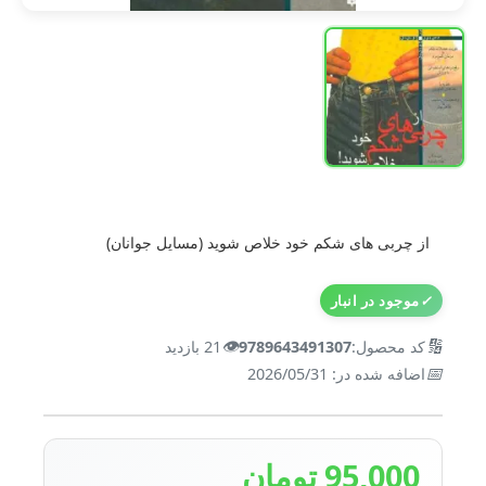
از چربی های شکم خود خلاص شوید (مسایل جوانان)
✓
موجود در انبار
👁️
🔢
کد محصول:
9789643491307
21 بازدید
📅
اضافه شده در: 2026/05/31
95,000 تومان