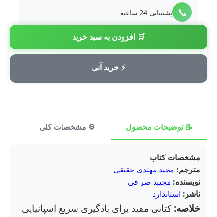
📞
پشتیبانی 24 ساعته
🛒 افزودن به سبد خرید
💳
پرداخت امن
⚡ خرید آنی
📝 توضیحات محصول
⚙️ مشخصات کلی
⭐ ن
مشخصات کتاب
مترجم:
مجید مهتدی حقیقی
نویسنده:
مجیبد صرافی
ناشر:
استاندارد
خلاصه:
کتابی مفید برای یادگیری سریع اسپانیایی