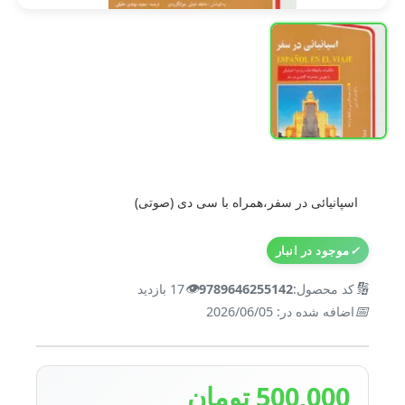
اسپانیائی در سفر،همراه با سی دی (صوتی)
✓
موجود در انبار
👁️
🔢
کد محصول:
9789646255142
17 بازدید
📅
اضافه شده در: 2026/06/05
500,000 تومان