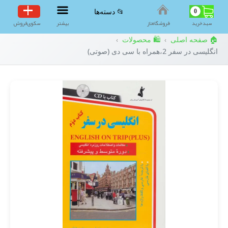
0
📂 دسته‌ها
سبد‌خرید
فروشگاه‌ناز
بیشتر
سکوی‌فروش
🏠 صفحه اصلی
🛍️ محصولات
›
›
انگلیسی در سفر 2،همراه با سی دی (صوتی)