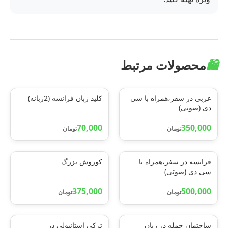
🛍️
محصولات مرتبط
عربی در سفر،همراه با سی
کلید زبان فرانسه (2زبانه)
دی (صوتی)
70,000
350,000
تومان
تومان
فرانسه در سفر،همراه با
کوروش بزرگ
سی دی (صوتی)
375,000
500,000
تومان
تومان
ساختمان جمله در زبان
ترکی استانبولی در