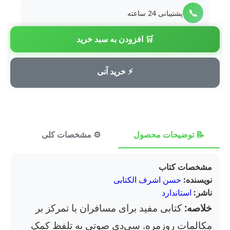
📞
پشتیبانی 24 ساعته
🛒 افزودن به سبد خرید
💳
پرداخت امن
⚡ خرید آنی
📝 توضیحات محصول
⚙️ مشخصات کلی
⭐ ن
مشخصات کتاب
نویسنده:
حسن اشرف الکتابی
ناشر:
استاندارد
خلاصه:
کتابی مفید برای مسافران با تمرکز بر
مکالمات روزمره. سی‌دی صوتی به تلفظ کمک