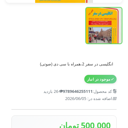
انگلیسی در سفر 2،همراه با سی دی (صوتی)
✓
موجود در انبار
👁️
🔢
کد محصول:
9789646255111
26 بازدید
📅
اضافه شده در: 2026/06/05
500,000 تومان