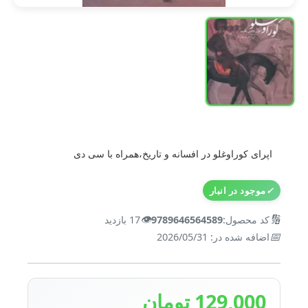
اپرای کوراوغلو در افسانه و تاریخ،همراه با سی دی
✓
موجود در انبار
👁️
🔢
کد محصول:
9789646564589
17 بازدید
📅
اضافه شده در: 2026/05/31
129,000 تومان