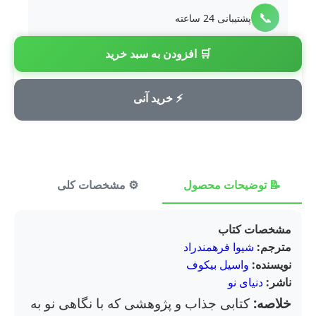
📞
پشتیبانی 24 ساعته
🛒 افزودن به سبد خرید
💳
پرداخت امن
⚡ خرید آنی
📝 توضیحات محصول
⚙️ مشخصات کلی
⭐ ن
مشخصات کتاب
مترجم:
شیوا فرهمندراد
نویسنده:
واسیل بیکوف
ناشر:
دنیای نو
خلاصه:
کتابی جذاب و پژوهشی که با نگاهی نو به