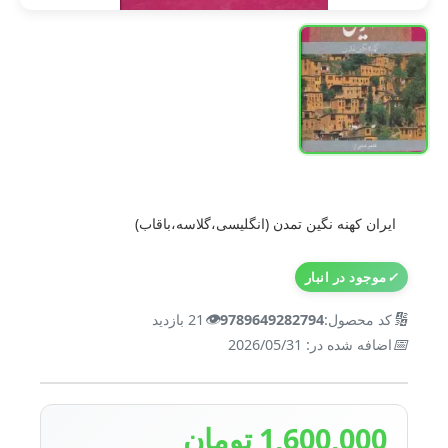
ایران کهنه نگین تمدن (انگلیسی،گلاسه،باقاب)
✓
موجود در انبار
👁️
🔢
کد محصول:
9789649282794
21 بازدید
📅
اضافه شده در: 2026/05/31
1,600,000 تومان