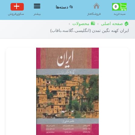
0
📂 دسته‌ها
سبد‌خرید
فروشگاه‌ناز
بیشتر
سکوی‌فروش
🏠 صفحه اصلی
🛍️ محصولات
›
›
ایران کهنه نگین تمدن (انگلیسی،گلاسه،باقاب)