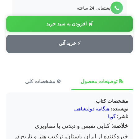
📞
پشتیبانی 24 ساعته
🛒 افزودن به سبد خرید
💳
پرداخت امن
⚡ خرید آنی
📝 توضیحات محصول
⚙️ مشخصات کلی
⭐ ن
مشخصات کتاب
نویسنده:
هنگامه دولتشاهی
ناشر:
گویا
خلاصه:
کتابی نفیس و دیدنی با تصاویری
خیره‌کننده از ایران باستان. ترکیب هنر و تاریخ در