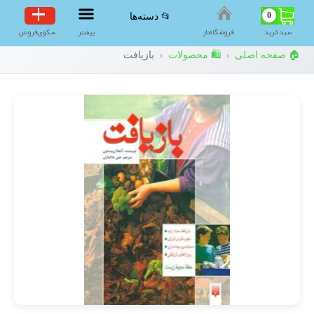
0
📂 دسته‌ها
سبد‌خرید
فروشگاه‌ناز
بیشتر
سکوی‌فروش
🏠 صفحه اصلی
🛍️ محصولات
بازیافت
›
›