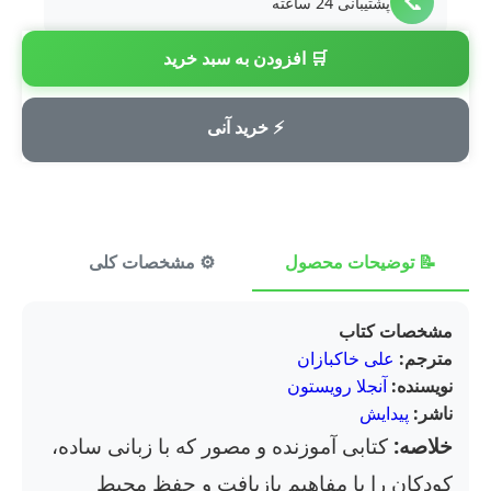
📞
پشتیبانی 24 ساعته
🛒 افزودن به سبد خرید
💳
پرداخت امن
⚡ خرید آنی
📝 توضیحات محصول
⚙️ مشخصات کلی
⭐ ن
مشخصات کتاب
مترجم:
علی خاکبازان
نویسنده:
آنجلا رویستون
ناشر:
پیدایش
خلاصه:
کتابی آموزنده و مصور که با زبانی ساده،
کودکان را با مفاهیم بازیافت و حفظ محیط