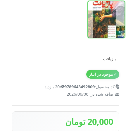
بازیافت
✓
موجود در انبار
👁️
🔢
کد محصول:
9789643492809
20 بازدید
📅
اضافه شده در: 2026/06/06
20,000 تومان