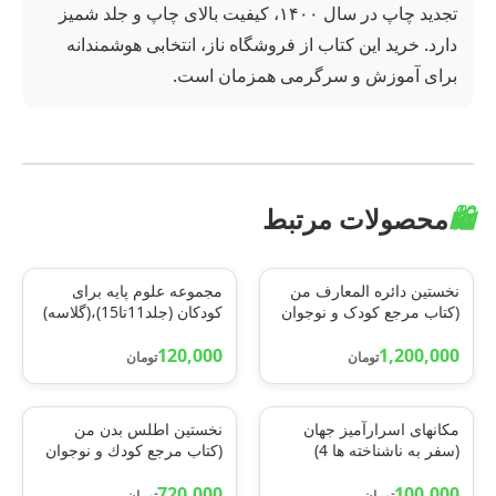
تجدید چاپ در سال ۱۴۰۰، کیفیت بالای چاپ و جلد شمیز
دارد. خرید این کتاب از فروشگاه ناز، انتخابی هوشمندانه
برای آموزش و سرگرمی همزمان است.
🛍️
محصولات مرتبط
نخستین دائره المعارف من
مجموعه علوم پایه برای
(کتاب مرجع کودک و نوجوان
کودکان (جلد11تا15)،(گلاسه)
1)،(گلاسه)
120,000
1,200,000
تومان
تومان
مکانهای اسرارآمیز جهان
نخستين اطلس بدن من
(سفر به ناشناخته ها 4)
(كتاب مرجع كودك و نوجوان
6)،(گلاسه)
720,000
100,000
تومان
تومان