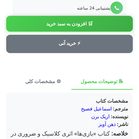
📞
پشتیبانی 24 ساعته
🛒 افزودن به سبد خرید
💳
پرداخت امن
⚡ خرید آنی
📝 توضیحات محصول
⚙️ مشخصات کلی
⭐ ن
مشخصات کتاب
مترجم:
اسماعیل فصیح
نویسنده:
اریک برن
ناشر:
ذهن آویز
خلاصه:
کتاب «بازی‌ها» اثری کلاسیک و ضروری در