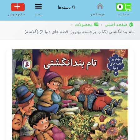
0
📂 دسته‌ها
سبد‌خرید
فروشگاه‌ناز
بیشتر
سکوی‌فروش
🏠 صفحه اصلی
🛍️ محصولات
›
›
تام بندانگشتی (کتاب برجسته بهترین قصه های دنیا 2)،(گلاسه)