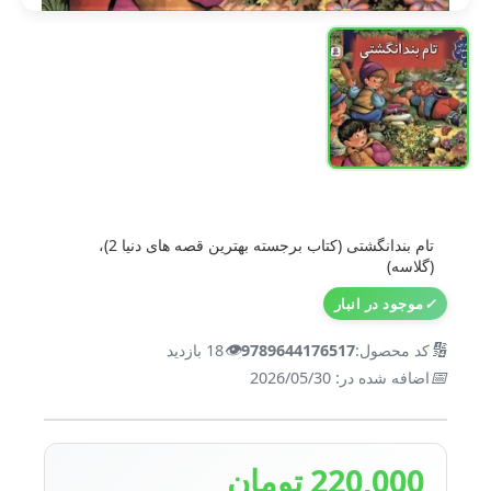
تام بندانگشتی (کتاب برجسته بهترین قصه های دنیا 2)،
(گلاسه)
✓
موجود در انبار
👁️
🔢
کد محصول:
9789644176517
18 بازدید
📅
اضافه شده در: 2026/05/30
220,000 تومان