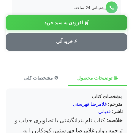
📞
پشتیبانی 24 ساعته
🛒 افزودن به سبد خرید
💳
پرداخت امن
⚡ خرید آنی
📝 توضیحات محصول
⚙️ مشخصات کلی
⭐ ن
مشخصات کتاب
مترجم:
غلامرضا فهرستی
ناشر:
قدیانی
خلاصه:
کتاب تام بندانگشتی با تصاویری جذاب و
ترجمه روان غلامرضا فهرستی، کودکان را به