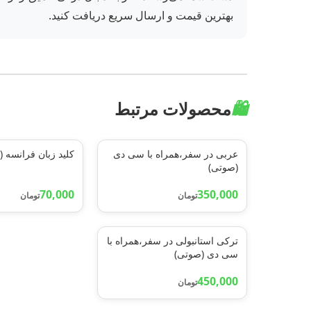
بهترین قیمت و ارسال سریع دریافت کنید.
🛍️
محصولات مرتبط
عربی در سفر،همراه با سی دی
کلید زبان فرانسه (2زبانه)
(صوتی)
70,000
350,000
تومان
تومان
ترکی استانبولی در سفر،همراه با
سی دی (صوتی)
450,000
تومان