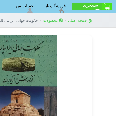
سبد‌خرید
فروشگاه ناز
حساب من
ت
0
›
›
🏠 صفحه اصلی
🛍️ محصولات
حکومت جهانی ایرانیان (از