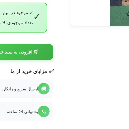
✓ موجود در انبار
✓
تعداد موجودی: 9 عدد
🛒 افزودن به سبد خر
✅
مزایای خرید از ما
🚚
ارسال سریع و رایگان
📞
پشتیبانی 24 ساعته