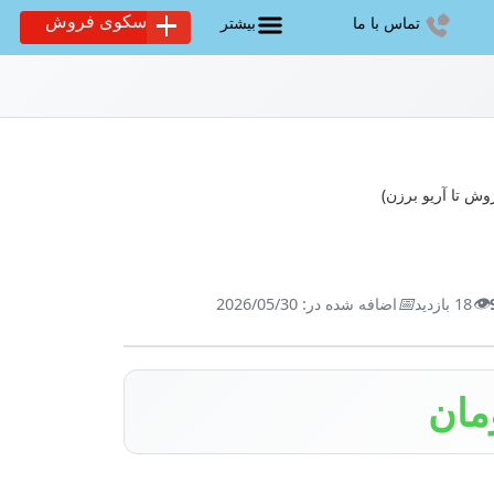
سکوی فروش
تماس با ما
بیشتر
وش تا آریو برزن)
📅
👁️
18 بازدید
اضافه شده در: 2026/05/30