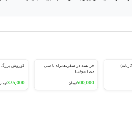
فرانسه در سفر،همراه با سی
کوروش بزرگ
دی (صوتی)
375,000
500,000
تومان
تومان