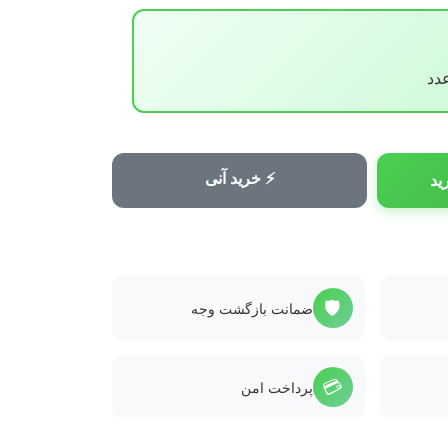
⚡ خرید آنی
ید
🛡️
ضمانت بازگشت وجه
💳
پرداخت امن