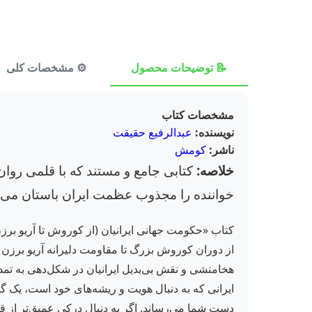
📝 توضیحات محصول
⚙️ مشخصات کلی
مشخصات کتاب
نویسنده:
عبدالرفیع حقیقت
ناشر:
کومش
خلاصه:
کتابی جامع و مستند که با قلمی روان،
خواننده را مجذوب عظمت ایران باستان می‌ک
کتاب «حکومت جهانی ایرانیان (از کوروش تا آریو برز
از دوران کوروش بزرگ تا مقاومت دلیرانه آریو برزن د
دست شما می‌رساند. اگر به دنبال درکی عمیق‌تر از قدر