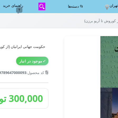
هران
راهنمای خرید
📂 دسته‌ها
 کوروش تا آریو برزن)
حکومت جهانی ایرانیان (از کور
✓
موجود در انبار
🔢
کد محصول:
9789647000093
300,000 تومان