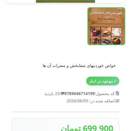
خواص خوردنیهای شفابخش و مضرات آن ها
✓
موجود در انبار
👁️
🔢
کد محصول:
9789646714199
23 بازدید
📅
اضافه شده در: 2026/06/05
699,900 تومان