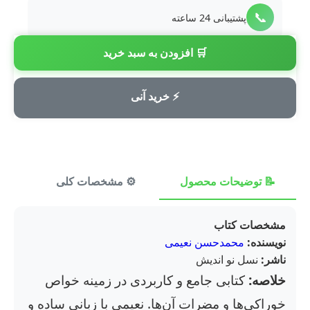
📞
پشتیبانی 24 ساعته
🛒 افزودن به سبد خرید
💳
پرداخت امن
⚡ خرید آنی
📝 توضیحات محصول
⚙️ مشخصات کلی
⭐ ن
مشخصات کتاب
نویسنده:
محمدحسن نعیمی
ناشر:
نسل نو اندیش
خلاصه:
کتابی جامع و کاربردی در زمینه خواص
خوراکی‌ها و مضرات آن‌ها. نعیمی با زبانی ساده و