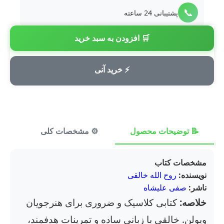
📞
پشتیبانی 24 ساعته
🛒 افزودن به سبد خرید
💳
پرداخت امن
⚡ خرید آنی
📝 توضیحات محصول
⚙️ مشخصات کلی
⭐ ن
مشخصات کتاب
نویسنده:
روح الله خالقی
ناشر:
صفی علیشاه
خلاصه:
کتابی کلاسیک و ضروری برای هنرجویان
ویولن. خالقی با زبانی ساده و تمرینات هدفمند،