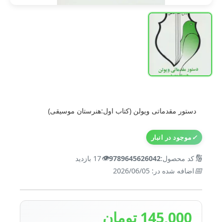
دستور مقدماتی ویولن (کتاب اول:هنرستان موسیقی)
✓
موجود در انبار
👁️
🔢
کد محصول:
9789645626042
17 بازدید
📅
اضافه شده در: 2026/06/05
145,000 تومان