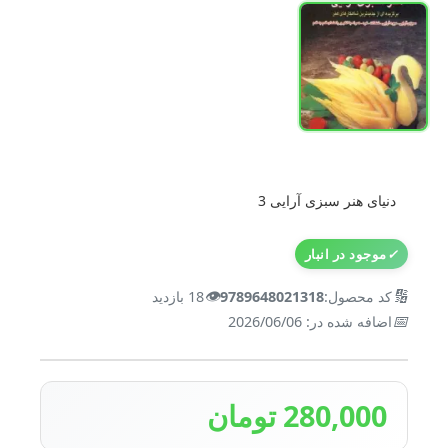
دنیای هنر سبزی آرایی 3
✓
موجود در انبار
👁️
🔢
کد محصول:
9789648021318
18 بازدید
📅
اضافه شده در: 2026/06/06
280,000 تومان