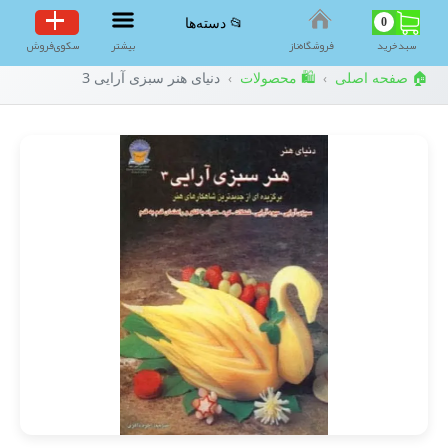
0
📂 دسته‌ها
سبد‌خرید
فروشگاه‌ناز
بیشتر
سکوی‌فروش
🏠 صفحه اصلی
🛍️ محصولات
دنیای هنر سبزی آرایی 3
›
›