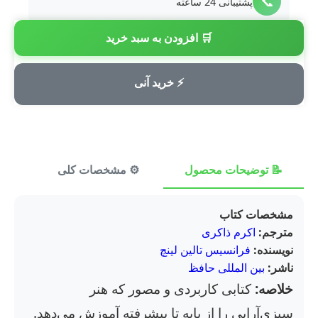
📞
پشتیبانی 24 ساعته
🛒 افزودن به سبد خرید
💳
پرداخت امن
⚡ خرید آنی
📝 توضیحات محصول
⚙️ مشخصات کلی
⭐ ن
مشخصات کتاب
مترجم:
اکرم ذاکری
نویسنده:
فرانسیس تالین لینچ
ناشر:
بین المللی حافظ
خلاصه:
کتابی کاربردی و مصور که هنر
سبزی‌آرایی را از پایه تا پیشرفته آموزش می‌دهد.