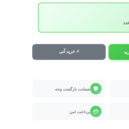
⚡ خرید آنی
ید
🛡️
ضمانت بازگشت وجه
💳
پرداخت امن