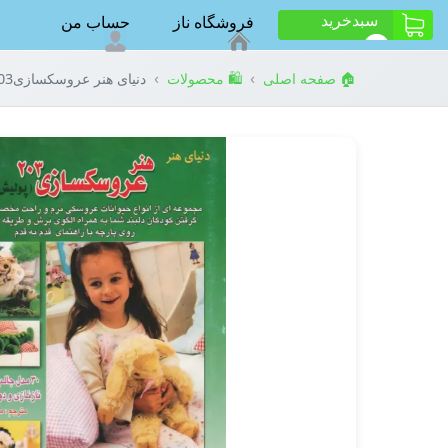
سبد‌خرید
فروشگاه ناز
حساب من
ت
0
›
›
🏠 صفحه اصلی
🛍️ محصولات
دنیای هنر عروسکسازی203(پولیش)