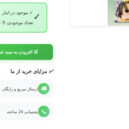
✓ موجود در انبار
✓
تعداد موجودی: 9 عدد
🛒 افزودن به سبد خر
✅
مزایای خرید از ما
🚚
ارسال سریع و رایگان
📞
پشتیبانی 24 ساعته