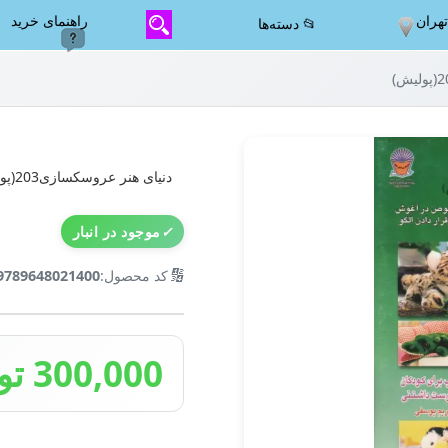
هران
راهنمای خرید
📂 دسته‌ها
دنیای هنر عروسکسازی203(پولیش)
✓
موجود در انبار
🔢
کد محصول:
9789648021400
300,000 تومان