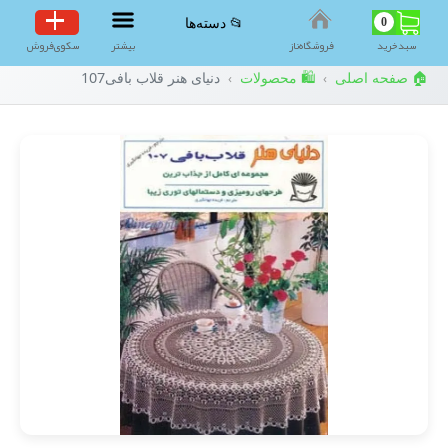
0
📂 دسته‌ها
سبد‌خرید
فروشگاه‌ناز
بیشتر
سکوی‌فروش
🏠 صفحه اصلی
🛍️ محصولات
دنیای هنر قلاب بافی107
›
›