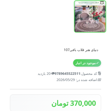
دنیای هنر قلاب بافی107
✓
موجود در انبار
👁️
🔢
کد محصول:
9789645522511
20 بازدید
📅
اضافه شده در: 2026/05/29
370,000 تومان