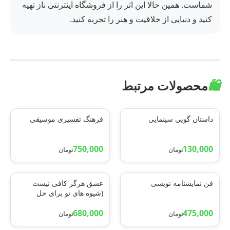
شماست. همین حالا این اثر را از فروشگاه اینترنتی ناز تهیه
کنید و دنیایی از خلاقیت و هنر را تجربه کنید.
🛍️
محصولات مرتبط
داستان گویی سینمایی
فرهنگ تفسیری موسیقی
750,000
130,000
تومان
تومان
فن نمایشنامه نویسی
عشق هرگز کافی نیست
(شیوه های نو برای حل
مشکلات زناشویی و
475,000
680,000
خانوادگی براساس شناخت
تومان
تومان
درمانی)