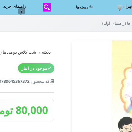
هران
راهنمای خرید
📂 دسته‌ها
(راهنمای اولیا)
دیکته ی شب کلاس دومی ها (راه
✓
موجود در انبار
🔢
کد محصول:
9789645367372
80,000 تومان