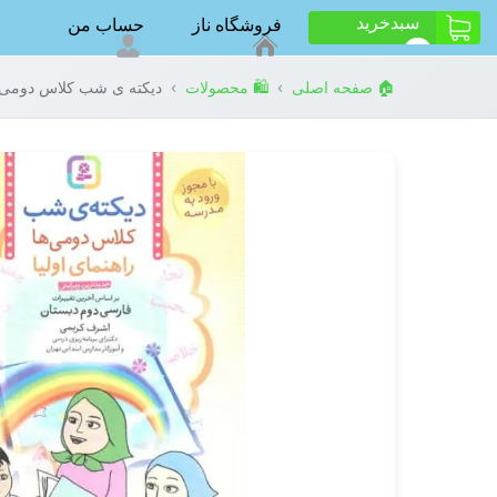
سبد‌خرید
فروشگاه ناز
حساب من
ت
0
›
›
🏠 صفحه اصلی
🛍️ محصولات
دیکته ی شب کلاس دومی ها 