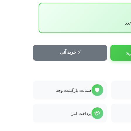
⚡ خرید آنی
ید
🛡️
ضمانت بازگشت وجه
💳
پرداخت امن