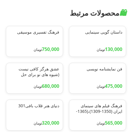
🛍️
محصولات مرتبط
داستان گویی سینمایی
فرهنگ تفسیری موسیقی
750,000
130,000
تومان
تومان
فن نمایشنامه نویسی
عشق هرگز کافی نیست
(شیوه های نو برای حل
مشکلات زناشویی و
475,000
680,000
خانوادگی براساس شناخت
تومان
تومان
درمانی)
فرهنگ فیلم های سینمای
دنیای هنر قلاب بافی301
ایران (1350-1309)،(1365-
1351)،(2جلدی)
320,000
565,000
تومان
تومان