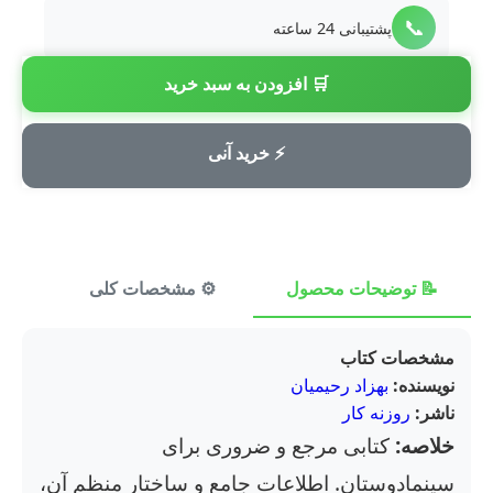
📞
پشتیبانی 24 ساعته
🛒 افزودن به سبد خرید
💳
پرداخت امن
⚡ خرید آنی
📝 توضیحات محصول
⚙️ مشخصات کلی
⭐ ن
مشخصات کتاب
نویسنده:
بهزاد رحیمیان
ناشر:
روزنه کار
خلاصه:
کتابی مرجع و ضروری برای
سینمادوستان. اطلاعات جامع و ساختار منظم آن،