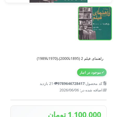
راهنمای فیلم 2 (1895تا2000)،(1970تا1989)
✓
موجود در انبار
👁️
🔢
کد محصول:
9789646728417
21 بازدید
📅
اضافه شده در: 2026/06/06
1,100,000 تومان