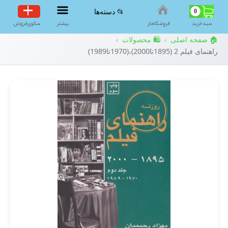
0
📂 دسته‌ها
سبد‌خرید
فروشگاه‌ناز
بیشتر
سکوی‌فروش
🏠 صفحه اصلی
🛍️ محصولات
›
›
راهنمای فیلم 2 (1895تا2000)،(1970تا1989)