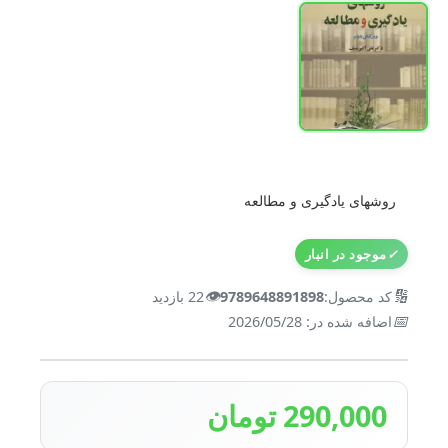
روشهای یادگیری و مطالعه
✓
موجود در انبار
👁️
🔢
کد محصول:
9789648891898
22 بازدید
📅
اضافه شده در: 2026/05/28
290,000 تومان