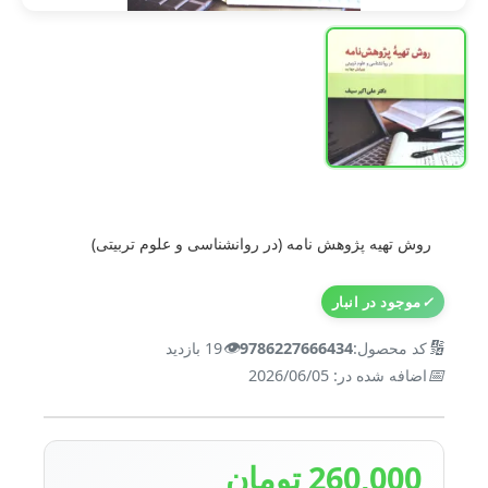
روش تهیه پژوهش نامه (در روانشناسی و علوم تربیتی)
✓
موجود در انبار
👁️
🔢
کد محصول:
9786227666434
19 بازدید
📅
اضافه شده در: 2026/06/05
260,000 تومان