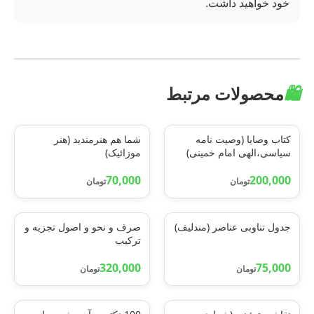
خود خواهید داشت.
🛍️
محصولات مرتبط
کتاب وصایا (وصیت نامه
شما هم هنرمندید (هنر
سیاسی،الهی امام خمینی)
موزائیک)
70,000
200,000
تومان
تومان
جدول تناوبی عناصر (مندلیف)
صرف و نحو و اصول تجزیه و
ترکیب
320,000
75,000
تومان
تومان