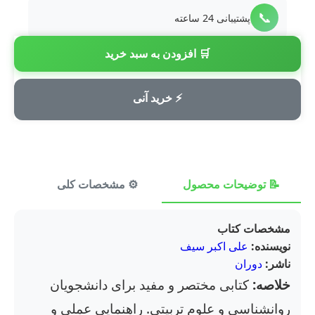
📞
پشتیبانی 24 ساعته
🛒 افزودن به سبد خرید
💳
پرداخت امن
⚡ خرید آنی
📝 توضیحات محصول
⚙️ مشخصات کلی
⭐ ن
مشخصات کتاب
نویسنده:
علی اکبر سیف
ناشر:
دوران
خلاصه:
کتابی مختصر و مفید برای دانشجویان
روانشناسی و علوم تربیتی. راهنمایی عملی و