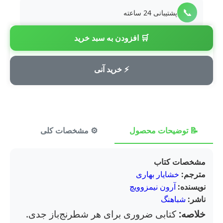
📞
پشتیبانی 24 ساعته
🛒 افزودن به سبد خرید
💳
پرداخت امن
⚡ خرید آنی
📝 توضیحات محصول
⚙️ مشخصات کلی
⭐ ن
مشخصات کتاب
مترجم:
خشایار بهاری
نویسنده:
آرون نیمزوویچ
ناشر:
شباهنگ
خلاصه:
کتابی ضروری برای هر شطرنج‌باز جدی.