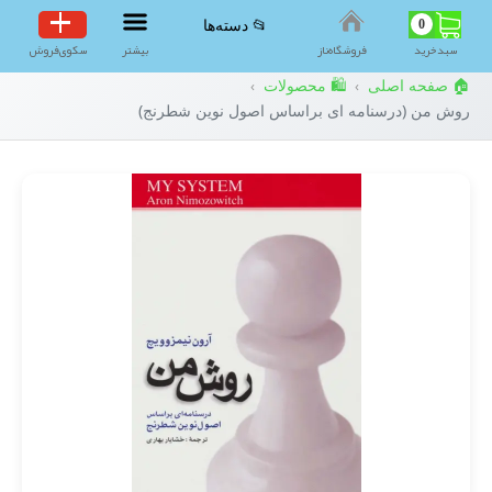
0
📂 دسته‌ها
سبد‌خرید
فروشگاه‌ناز
بیشتر
سکوی‌فروش
🏠 صفحه اصلی
🛍️ محصولات
›
›
روش من (درسنامه ای براساس اصول نوین شطرنج)