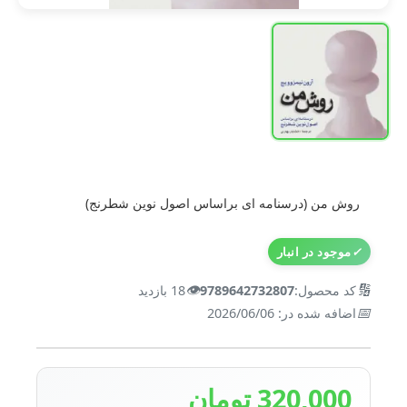
روش من (درسنامه ای براساس اصول نوین شطرنج)
✓
موجود در انبار
👁️
🔢
کد محصول:
9789642732807
18 بازدید
📅
اضافه شده در: 2026/06/06
320,000 تومان