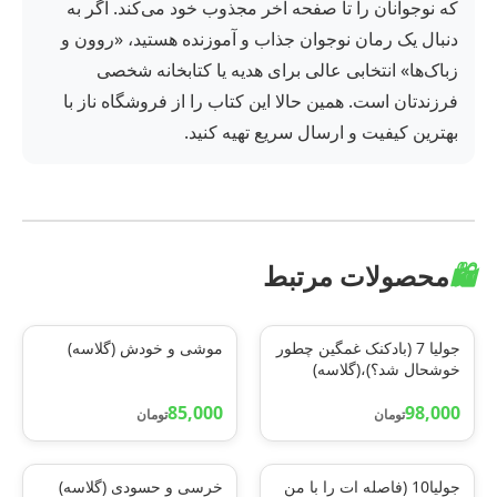
که نوجوانان را تا صفحه آخر مجذوب خود می‌کند. اگر به
دنبال یک رمان نوجوان جذاب و آموزنده هستید، «روون و
زباک‌ها» انتخابی عالی برای هدیه یا کتابخانه شخصی
فرزندتان است. همین حالا این کتاب را از فروشگاه ناز با
بهترین کیفیت و ارسال سریع تهیه کنید.
🛍️
محصولات مرتبط
جولیا 7 (بادکنک غمگین چطور
موشی و خودش (گلاسه)
خوشحال شد؟)،(گلاسه)
85,000
98,000
تومان
تومان
جولیا10 (فاصله ات را با من
خرسی و حسودی (گلاسه)