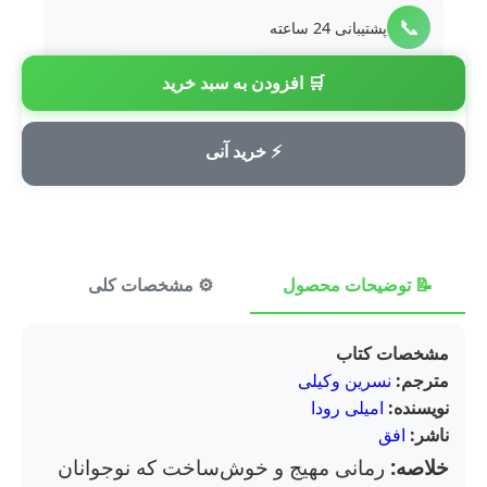
📞
پشتیبانی 24 ساعته
🛒 افزودن به سبد خرید
💳
پرداخت امن
⚡ خرید آنی
📝 توضیحات محصول
⚙️ مشخصات کلی
⭐ ن
مشخصات کتاب
مترجم:
نسرین وکیلی
نویسنده:
امیلی رودا
ناشر:
افق
خلاصه:
رمانی مهیج و خوش‌ساخت که نوجوانان