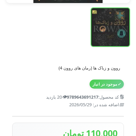
روون و زباک ها (رمان های روون 4)
✓
موجود در انبار
👁️
🔢
کد محصول:
9789643691217
20 بازدید
📅
اضافه شده در: 2026/05/29
110,000 تومان