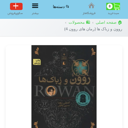
0
📂 دسته‌ها
سبد‌خرید
فروشگاه‌ناز
بیشتر
سکوی‌فروش
🏠 صفحه اصلی
🛍️ محصولات
›
›
روون و زباک ها (رمان های روون 4)