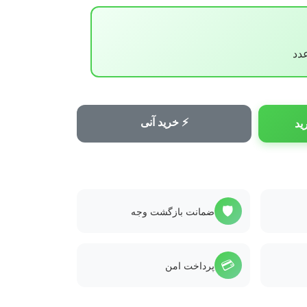
⚡ خرید آنی
ید
🛡️
ضمانت بازگشت وجه
💳
پرداخت امن