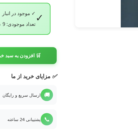
✓ موجود در انبار
✓
تعداد موجودی: 9 عدد
🛒 افزودن به سبد خر
✅
مزایای خرید از ما
🚚
ارسال سریع و رایگان
📞
پشتیبانی 24 ساعته