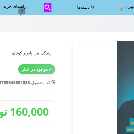
هران
راهنمای خرید
📂 دسته‌ها
زندگی من پائولو کوئیلو
✓
موجود در انبار
🔢
کد محصول:
9789645881083
160,000 تومان