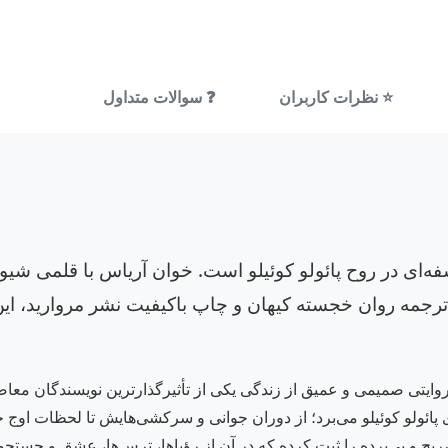
⭐ نظرات کاربران
❓ سوالات متداول
ه‌ای در روح پائولو کوئیلو است. خوان آریاس با قلمی شیوا
رجمه روان خجسته کیهان و چاپ باکیفیت نشر مروارید، این اث
روایتی صمیمی و عمیق از زندگی یکی از تأثیرگذارترین نویسندگان مع
ائولو کوئیلو می‌برد؛ از دوران جوانی و سرکشی‌هایش تا لحظات اوج خل
یح و بی‌پرده را ثبت کرده که در آن از رؤیاها، ترس‌ها، عشق و جستج