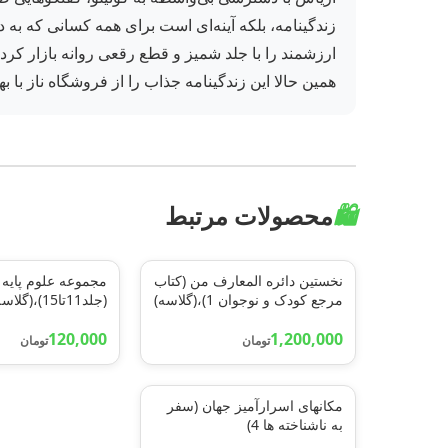
ارزشمند را با جلد شمیز و قطع رقعی روانه بازار کرد
همین حالا این زندگینامه جذاب را از فروشگاه ناز با ب
🛍️
محصولات مرتبط
نخستین دائره المعارف من (کتاب
مجموعه علوم پایه 
مرجع کودک و نوجوان 1)،(گلاسه)
(جلد11تا15)،(گلاسه)
120,000
1,200,000
تومان
تومان
مکانهای اسرارآمیز جهان (سفر
به ناشناخته ها 4)