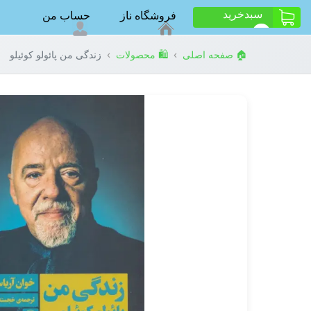
سبد‌خرید
فروشگاه ناز
حساب من
ت
0
›
›
🏠 صفحه اصلی
🛍️ محصولات
زندگی من پائولو کوئیلو