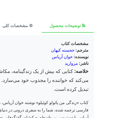
📝 توضیحات محصول
⚙️ مشخصات کلی
مشخصات کتاب
مترجم:
خجسته کیهان
نویسنده:
خوان آریاس
ناشر:
مروارید
خلاصه:
کتابی که بیش از یک زندگینامه، مکاشف
می‌کند که خواننده را مجذوب خود می‌سازد. ت
تبدیل کرده است.
کتاب «زندگی من پائولو کوئیلو» نوشته خوان آریاس، 
فارسی ترجمه شده، شما را به سفری درونی در دنیای پ
آریاس با دسترسی بی‌واسطه به کوئیلو، گفتگوهایی صر