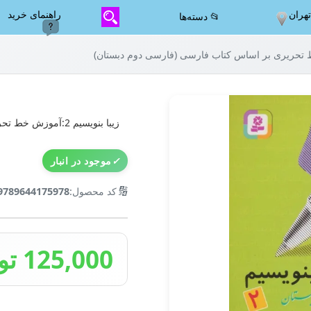
هران
راهنمای خرید
📂 دسته‌ها
زیبا بنویسیم 2:آموزش خط تحریری بر اساس کتاب فارسی (فارسی دوم دبستان)
✓
موجود در انبار
🔢
کد محصول:
9789644175978
125,000 تومان