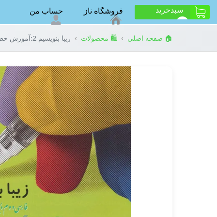
سبد‌خرید
فروشگاه ناز
حساب من
ت
0
›
›
🏠 صفحه اصلی
🛍️ محصولات
زیبا بنویسیم 2:آموزش خط تحریری بر اساس کتاب فارسی (فارسی دوم دبستان)