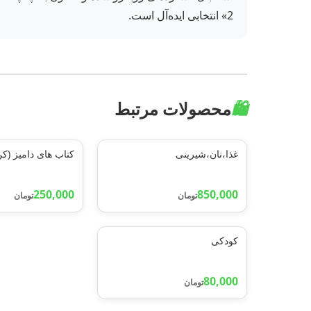
2» انتخابی ایده‌آل است.
🛍️
محصولات مرتبط
غذا،نان،شیرینی
کتاب های دامیز (ک
250,000
850,000
تومان
تومان
کودکی
80,000
تومان