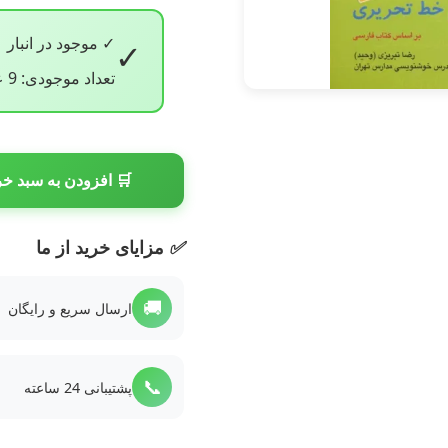
✓ موجود در انبار
✓
تعداد موجودی: 9 عدد
🛒 افزودن به سبد خر
✅
مزایای خرید از ما
🚚
ارسال سریع و رایگان
📞
پشتیبانی 24 ساعته