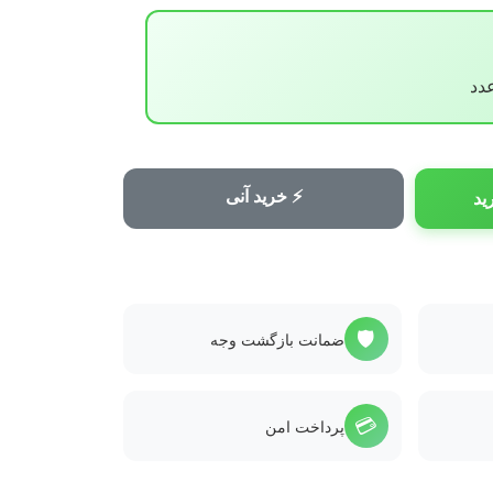
⚡ خرید آنی
ید
🛡️
ضمانت بازگشت وجه
💳
پرداخت امن