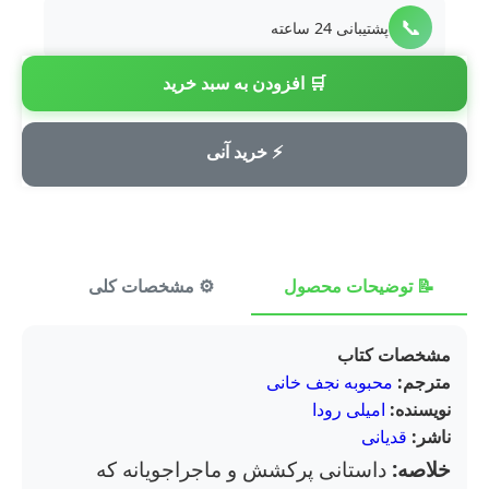
📞
پشتیبانی 24 ساعته
🛒 افزودن به سبد خرید
💳
پرداخت امن
⚡ خرید آنی
📝 توضیحات محصول
⚙️ مشخصات کلی
⭐ ن
مشخصات کتاب
مترجم:
محبوبه نجف خانی
نویسنده:
امیلی رودا
ناشر:
قدیانی
خلاصه:
داستانی پرکشش و ماجراجویانه که