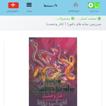
0
📂 دسته‌ها
سبد‌خرید
فروشگاه‌ناز
بیشتر
سکوی‌فروش
🏠 صفحه اصلی
🛍️ محصولات
›
›
سرزمین سایه های دلتورا 1 (غار وحشت)