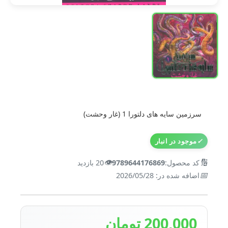
سرزمین سایه های دلتورا 1 (غار وحشت)
✓
موجود در انبار
👁️
🔢
کد محصول:
9789644176869
20 بازدید
📅
اضافه شده در: 2026/05/28
200,000 تومان