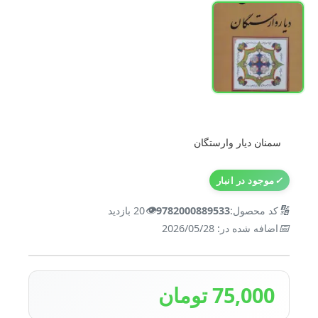
سمنان دیار وارستگان
✓
موجود در انبار
👁️
🔢
کد محصول:
9782000889533
20 بازدید
📅
اضافه شده در: 2026/05/28
75,000 تومان