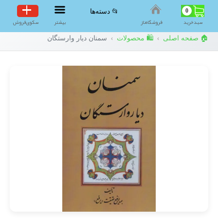
0
📂 دسته‌ها
سبد‌خرید
فروشگاه‌ناز
بیشتر
سکوی‌فروش
🏠 صفحه اصلی
🛍️ محصولات
سمنان دیار وارستگان
›
›