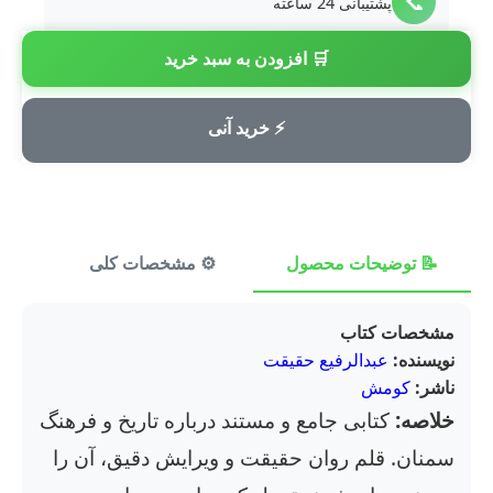
📞
پشتیبانی 24 ساعته
🛒 افزودن به سبد خرید
💳
پرداخت امن
⚡ خرید آنی
📝 توضیحات محصول
⚙️ مشخصات کلی
⭐ ن
مشخصات کتاب
نویسنده:
عبدالرفیع حقیقت
ناشر:
کومش
خلاصه:
کتابی جامع و مستند درباره تاریخ و فرهنگ
سمنان. قلم روان حقیقت و ویرایش دقیق، آن را