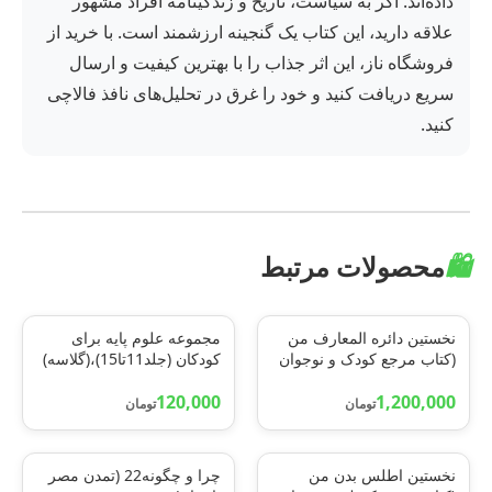
داده‌اند. اگر به سیاست، تاریخ و زندگینامه افراد مشهور
علاقه دارید، این کتاب یک گنجینه ارزشمند است. با خرید از
فروشگاه ناز، این اثر جذاب را با بهترین کیفیت و ارسال
سریع دریافت کنید و خود را غرق در تحلیل‌های نافذ فالاچی
کنید.
🛍️
محصولات مرتبط
نخستین دائره المعارف من
مجموعه علوم پایه برای
(کتاب مرجع کودک و نوجوان
کودکان (جلد11تا15)،(گلاسه)
1)،(گلاسه)
120,000
1,200,000
تومان
تومان
نخستين اطلس بدن من
چرا و چگونه22 (تمدن مصر