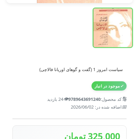
سیاست امروز 1 (گفت و گوهای اوریانا فالاچی)
✓
موجود در انبار
👁️
🔢
کد محصول:
9789643691240
24 بازدید
📅
اضافه شده در: 2026/06/02
325,000 تومان