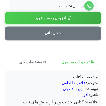
📞
پشتیبانی 24 ساعته
🛒 افزودن به سبد خرید
💳
پرداخت امن
⚡ خرید آنی
📝 توضیحات محصول
⚙️ مشخصات کلی
⭐ ن
مشخصات کتاب
مترجم:
غلامرضا امامی
نویسنده:
اوریانا فالاچی
ناشر:
افق
خلاصه:
کتابی جذاب و پر از بینش‌های ناب