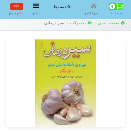
0
📂 دسته‌ها
سبد‌خرید
فروشگاه‌ناز
بیشتر
سکوی‌فروش
🏠 صفحه اصلی
🛍️ محصولات
سیر درمانی
›
›