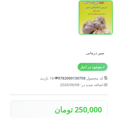
سیر درمانی
✓
موجود در انبار
👁️
🔢
کد محصول:
9782000130758
18 بازدید
📅
اضافه شده در: 2026/06/06
250,000 تومان