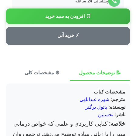
📞
پشتیبانی 24 ساعته
🛒 افزودن به سبد خرید
💳
پرداخت امن
⚡ خرید آنی
📝 توضیحات محصول
⚙️ مشخصات کلی
⭐ ن
مشخصات کتاب
مترجم:
شهره عبداللهی
نویسنده:
پائول برگنر
ناشر:
نخستین
خلاصه:
کتابی کاربردی و علمی که خواص درمانی
سیر را با زبانی ساده توضیح می‌دهد. ترجمه روان