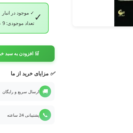
✓ موجود در انبار
✓
تعداد موجودی: 9 عدد
🛒 افزودن به سبد خر
✅
مزایای خرید از ما
🚚
ارسال سریع و رایگان
📞
پشتیبانی 24 ساعته