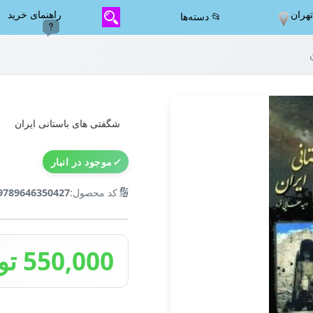
هران
راهنمای خرید
📂 دسته‌ها
شگفتی های باستانی ایران
✓
موجود در انبار
🔢
کد محصول:
9789646350427
550,000 تومان