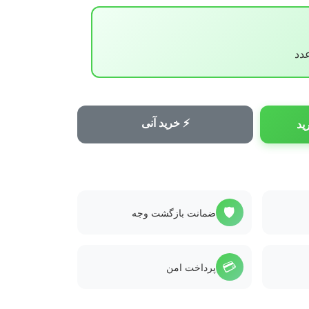
⚡ خرید آنی
ید
🛡️
ضمانت بازگشت وجه
💳
پرداخت امن