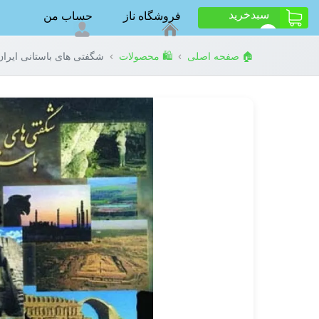
سبد‌خرید
فروشگاه ناز
حساب من
ت
0
›
›
🏠 صفحه اصلی
🛍️ محصولات
شگفتی های باستانی ایران