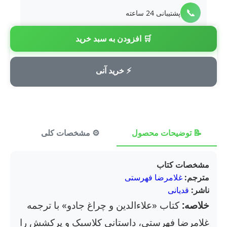
📞
پشتیبانی 24 ساعته
🛒 افزودن به سبد خرید
💳
پرداخت امن
⚡ خرید آنی
📝 توضیحات محصول
⚙️ مشخصات کلی
⭐ ن
مشخصات کتاب
مترجم:
غلامرضا فهرستی
ناشر:
قدیانی
خلاصه:
کتاب «علاءالدین و چراغ جادو» با ترجمه
غلامرضا فهرستی، داستانی کلاسیک و پرکشش را