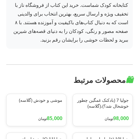
کتابخانه کودک شماست. خرید این کتاب از فروشگاه ناز با
تخفیف ویژه و ارسال سریع، بهترین انتخاب برای والدینی
است که به دنبال کتاب‌های باکیفیت و آموزنده هستند. با ۸
صفحه مصور و رنگی، کودکان را به دنیای قصه‌های شیرین
ببرید و لحظات خوشی را برایشان رقم بزنید.
🛍️
محصولات مرتبط
جولیا 7 (بادکنک غمگین چطور
موشی و خودش (گلاسه)
خوشحال شد؟)،(گلاسه)
85,000
98,000
تومان
تومان
جولیا10 (فاصله ات را با من
جولیا11 (کله نوشابه ای