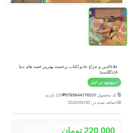
علاءالدین و چراغ جادو (کتاب برجسته بهترین قصه های دنیا
4)،(گلاسه)
✓
موجود در انبار
👁️
🔢
کد محصول:
9789644176531
23 بازدید
📅
اضافه شده در: 2026/05/30
220,000 تومان