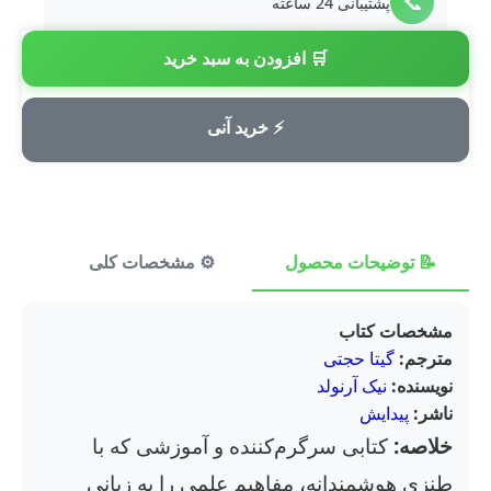
📞
پشتیبانی 24 ساعته
🛒 افزودن به سبد خرید
💳
پرداخت امن
⚡ خرید آنی
📝 توضیحات محصول
⚙️ مشخصات کلی
⭐ ن
مشخصات کتاب
مترجم:
گیتا حجتی
نویسنده:
نیک آرنولد
ناشر:
پیدایش
خلاصه:
کتابی سرگرم‌کننده و آموزشی که با
طنزی هوشمندانه، مفاهیم علمی را به زبانی