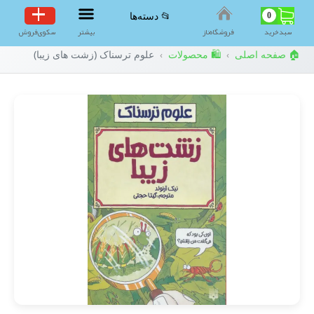
0
📂 دسته‌ها
سبد‌خرید
فروشگاه‌ناز
بیشتر
سکوی‌فروش
🏠 صفحه اصلی
🛍️ محصولات
علوم ترسناک (زشت های زیبا)
›
›