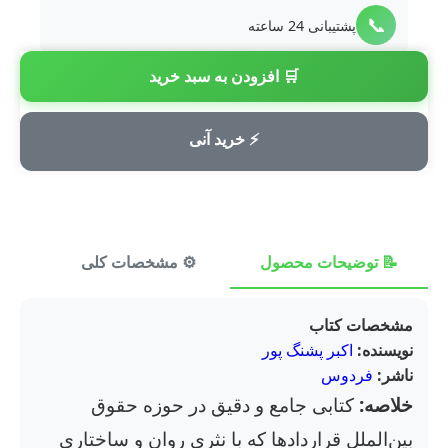
📞
پشتیبانی 24 ساعته
🛒 افزودن به سبد خرید
💳
پرداخت امن
⚡ خرید آنی
📝 توضیحات محصول
⚙️ مشخصات کلی
⭐ ن
مشخصات کتاب
نویسنده:
اکبر پشنگ پور
ناشر:
فردوس
خلاصه:
کتابی جامع و دقیق در حوزه حقوق
بین‌الملل قراردادها که با نثری روان و ساختاری