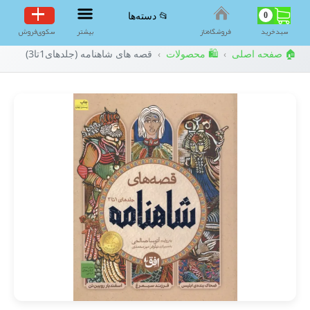
0
📂 دسته‌ها
سبد‌خرید
فروشگاه‌ناز
بیشتر
سکوی‌فروش
🏠 صفحه اصلی
🛍️ محصولات
قصه های شاهنامه (جلدهای1تا3)
›
›