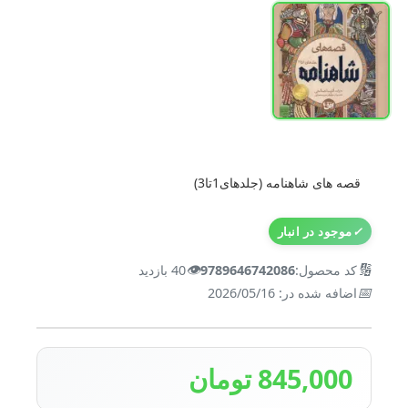
قصه های شاهنامه (جلدهای1تا3)
✓
موجود در انبار
👁️
🔢
کد محصول:
9789646742086
40 بازدید
📅
اضافه شده در: 2026/05/16
845,000 تومان