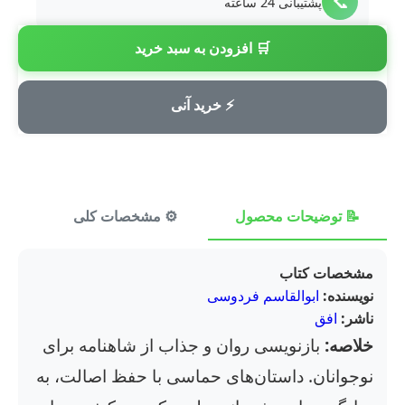
📞
پشتیبانی 24 ساعته
🛒 افزودن به سبد خرید
💳
پرداخت امن
⚡ خرید آنی
📝 توضیحات محصول
⚙️ مشخصات کلی
⭐ ن
مشخصات کتاب
نویسنده:
ابوالقاسم فردوسی
ناشر:
افق
خلاصه:
بازنویسی روان و جذاب از شاهنامه برای
نوجوانان. داستان‌های حماسی با حفظ اصالت، به