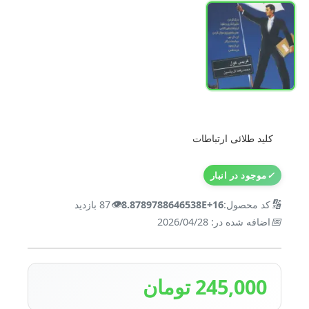
کلید طلائی ارتباطات
✓
موجود در انبار
👁️
🔢
کد محصول:
8.8789788646538E+16
87 بازدید
📅
اضافه شده در: 2026/04/28
245,000 تومان