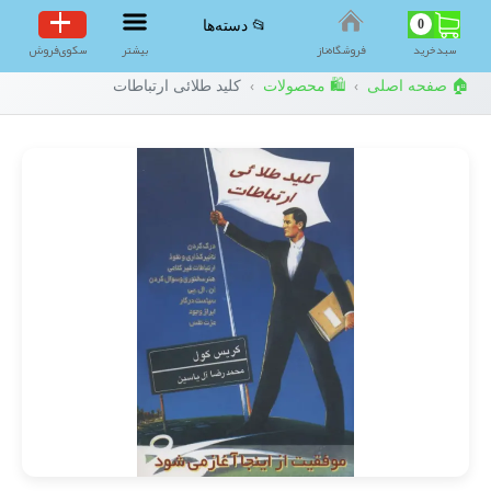
0
📂 دسته‌ها
سبد‌خرید
فروشگاه‌ناز
بیشتر
سکوی‌فروش
🏠 صفحه اصلی
🛍️ محصولات
کلید طلائی ارتباطات
›
›