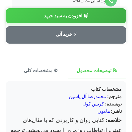
📞
پشتیبانی 24 ساعته
🛒 افزودن به سبد خرید
💳
پرداخت امن
⚡ خرید آنی
📝 توضیحات محصول
⚙️ مشخصات کلی
⭐ ن
مشخصات کتاب
مترجم:
محمدرضا آل یاسین
نویسنده:
کریس کول
ناشر:
هامون
خلاصه:
کتابی روان و کاربردی که با مثال‌های
عینی، ارتباطات روزمره را بهبود می‌بخشد. ترجمه