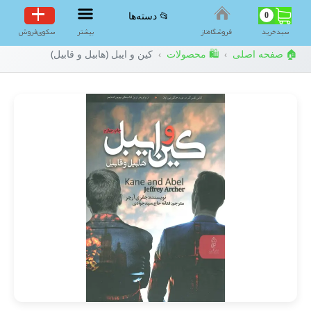
0
📂 دسته‌ها
سبد‌خرید
فروشگاه‌ناز
بیشتر
سکوی‌فروش
🏠 صفحه اصلی
🛍️ محصولات
کین و ایبل (هابیل و قابیل)
›
›