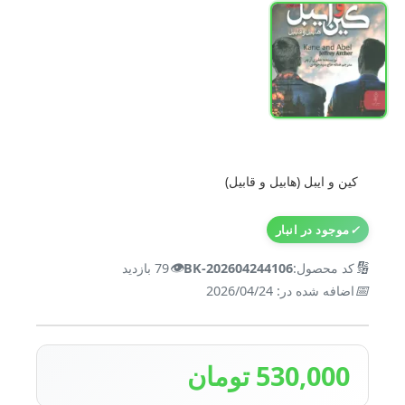
کین و ایبل (هابیل و قابیل)
✓
موجود در انبار
👁️
🔢
کد محصول:
BK-202604244106
79 بازدید
📅
اضافه شده در: 2026/04/24
530,000 تومان