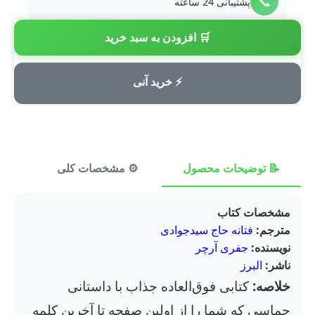
📞
پشتیبانی 24 ساعته
🛒 افزودن به سبد خرید
💳
پرداخت امن
⚡ خرید آنی
📝 توضیحات محصول
⚙️ مشخصات کلی
⭐ ن
مشخصات کتاب
مترجم:
فتانه حاج سیدجوادی
نویسنده:
جفری آرچر
ناشر:
البرز
خلاصه:
کتابی فوق‌العاده جذاب با داستانی
حماسی که شما را از اولین صفحه تا آخرین کلمه