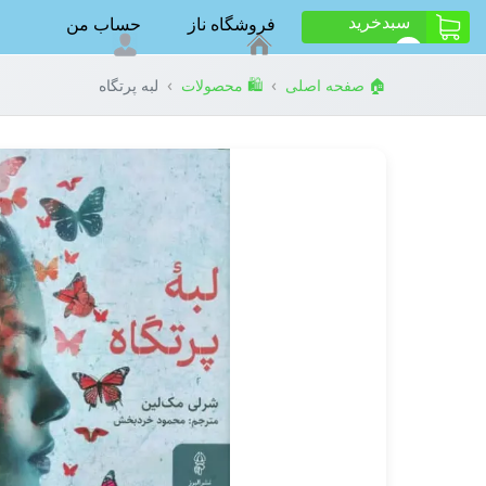
سبد‌خرید
فروشگاه ناز
حساب من
ت
0
›
›
🏠 صفحه اصلی
🛍️ محصولات
لبه پرتگاه