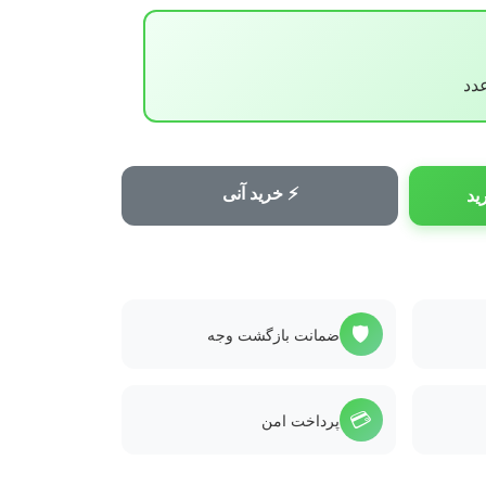
⚡ خرید آنی
ید
🛡️
ضمانت بازگشت وجه
💳
پرداخت امن