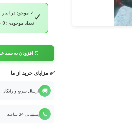
✓ موجود در انبار
✓
تعداد موجودی: 9 عدد
🛒 افزودن به سبد خر
✅
مزایای خرید از ما
🚚
ارسال سریع و رایگان
📞
پشتیبانی 24 ساعته