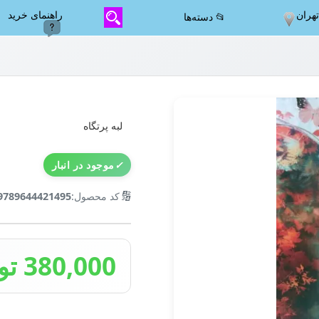
هران
راهنمای خرید
📂 دسته‌ها
لبه پرتگاه
✓
موجود در انبار
🔢
کد محصول:
9789644421495
380,000 تومان