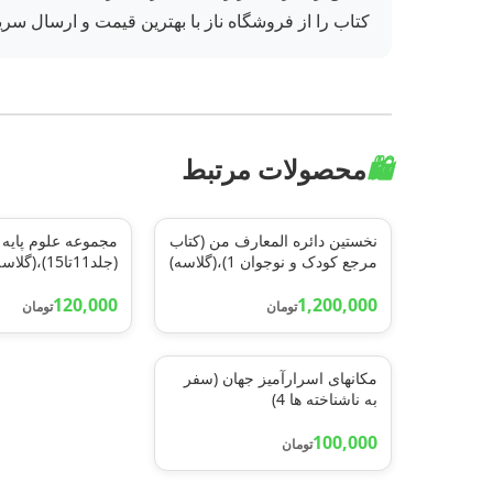
کتاب را از فروشگاه ناز با بهترین قیمت و ارسال سریع
🛍️
محصولات مرتبط
نخستین دائره المعارف من (کتاب
مجموعه علوم پایه 
مرجع کودک و نوجوان 1)،(گلاسه)
(جلد11تا15)،(گلاسه)
120,000
1,200,000
تومان
تومان
مکانهای اسرارآمیز جهان (سفر
به ناشناخته ها 4)
100,000
تومان