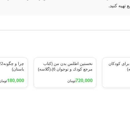
 تهیه کنید.
برای کودکان
نخستين اطلس بدن من (كتاب
مرجع كودك و نوجوان 6)،(گلاسه)
باستان)
180,000
720,000
تومان
تومان