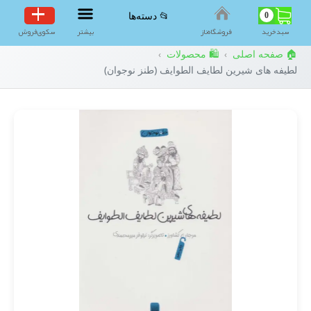
0
📂 دسته‌ها
سبد‌خرید
فروشگاه‌ناز
بیشتر
سکوی‌فروش
🏠 صفحه اصلی
🛍️ محصولات
›
›
لطیفه های شیرین لطایف الطوایف (طنز نوجوان)