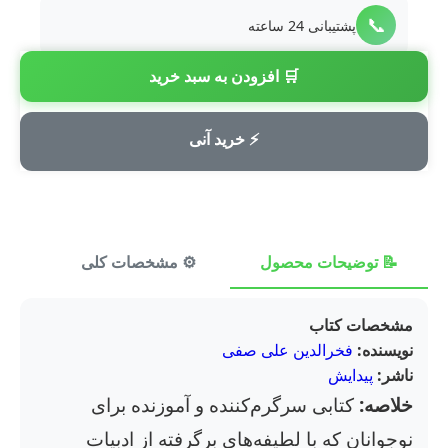
📞
پشتیبانی 24 ساعته
🛒 افزودن به سبد خرید
💳
پرداخت امن
⚡ خرید آنی
📝 توضیحات محصول
⚙️ مشخصات کلی
⭐ ن
مشخصات کتاب
نویسنده:
فخرالدین علی صفی
ناشر:
پیدایش
خلاصه:
کتابی سرگرم‌کننده و آموزنده برای
نوجوانان که با لطیفه‌های برگرفته از ادبیات