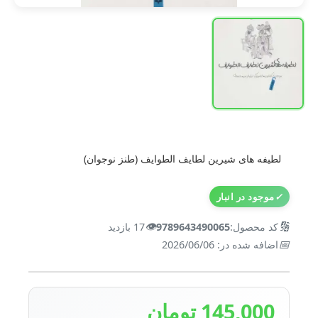
لطیفه های شیرین لطایف الطوایف (طنز نوجوان)
✓
موجود در انبار
👁️
🔢
کد محصول:
9789643490065
17 بازدید
📅
اضافه شده در: 2026/06/06
145,000 تومان