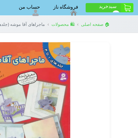
سبد‌خرید
فروشگاه ناز
حساب من
ت
0
›
›
🏠 صفحه اصلی
🛍️ محصولات
ماجراهای آقا موشه (جلدهای 1