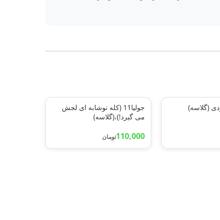
 (گلاسه)
جولیا11 (کله نوشابه ای لجش
می گیرد!)،(گلاسه)
110,000
تومان