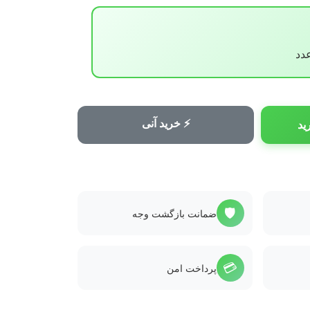
⚡ خرید آنی
ید
🛡️
ضمانت بازگشت وجه
💳
پرداخت امن