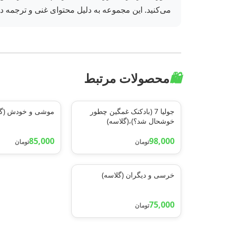
می‌کنید. این مجموعه به دلیل محتوای غنی و ترجمه د
🛍️
محصولات مرتبط
جولیا 7 (بادکنک غمگین چطور
موشی و خودش (گل
خوشحال شد؟)،(گلاسه)
85,000
98,000
تومان
تومان
خرسی و دیگران (گلاسه)
75,000
تومان