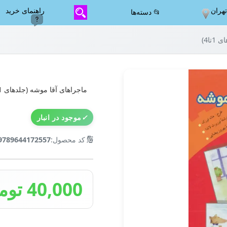
هران
راهنمای خرید
📂 دسته‌ها
تا4)
ماجراهای آقا موشه (جلدهای 1تا4)
✓
موجود در انبار
🔢
کد محصول:
9789644172557
40,000 تومان