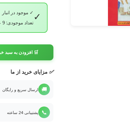
✓ موجود در انبار
✓
تعداد موجودی: 9 عدد
🛒 افزودن به سبد خر
✅
مزایای خرید از ما
🚚
ارسال سریع و رایگان
📞
پشتیبانی 24 ساعته