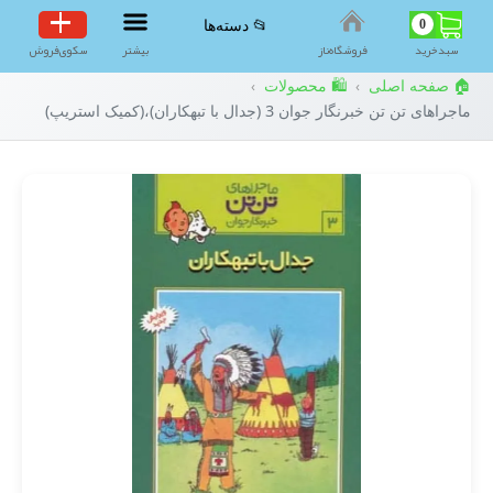
0
📂 دسته‌ها
سبد‌خرید
فروشگاه‌ناز
بیشتر
سکوی‌فروش
🏠 صفحه اصلی
🛍️ محصولات
›
›
ماجراهای تن تن خبرنگار جوان 3 (جدال با تبهکاران)،(کمیک استریپ)