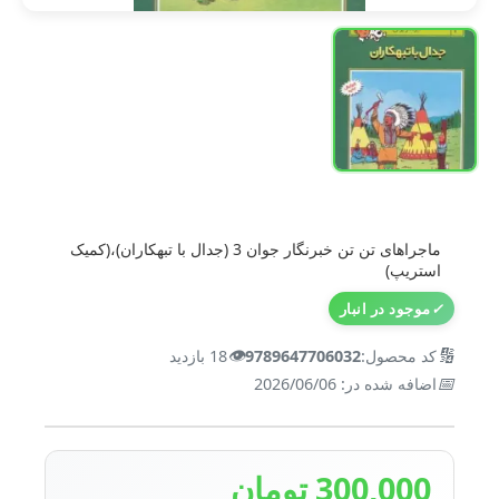
ماجراهای تن تن خبرنگار جوان 3 (جدال با تبهکاران)،(کمیک
استریپ)
✓
موجود در انبار
👁️
🔢
کد محصول:
9789647706032
18 بازدید
📅
اضافه شده در: 2026/06/06
300,000 تومان