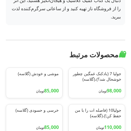
دنبال یک کتاب کمیک کلاسیک و هیجان‌انگیز هستید، این اثر
را از فروشگاه ناز تهیه کنید و از ساعاتی سرگرم‌کننده لذت
ببرید.
🛍️
محصولات مرتبط
جولیا 7 (بادکنک غمگین چطور
موشی و خودش (گلاسه)
خوشحال شد؟)،(گلاسه)
85,000
98,000
تومان
تومان
جولیا10 (فاصله ات را با من
خرسی و حسودی (گلاسه)
حفظ کن!)،(گلاسه)
85,000
110,000
تومان
تومان