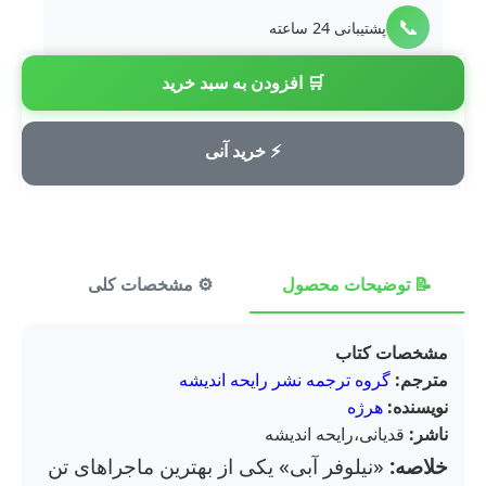
📞
پشتیبانی 24 ساعته
🛒 افزودن به سبد خرید
💳
پرداخت امن
⚡ خرید آنی
📝 توضیحات محصول
⚙️ مشخصات کلی
⭐ ن
مشخصات کتاب
مترجم:
گروه ترجمه نشر رایحه اندیشه
نویسنده:
هرژه
ناشر:
قدیانی،رایحه اندیشه
خلاصه:
«نیلوفر آبی» یکی از بهترین ماجراهای تن