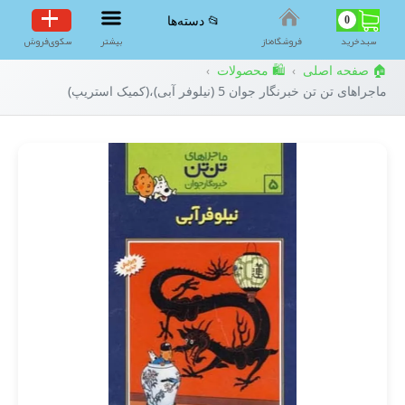
0
📂 دسته‌ها
سبد‌خرید
فروشگاه‌ناز
بیشتر
سکوی‌فروش
🏠 صفحه اصلی
🛍️ محصولات
›
›
ماجراهای تن تن خبرنگار جوان 5 (نیلوفر آبی)،(کمیک استریپ)