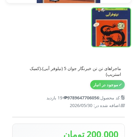
ماجراهای تن تن خبرنگار جوان 5 (نیلوفر آبی)،(کمیک
استریپ)
✓
موجود در انبار
👁️
🔢
کد محصول:
9789647706056
19 بازدید
📅
اضافه شده در: 2026/05/30
200,000 تومان