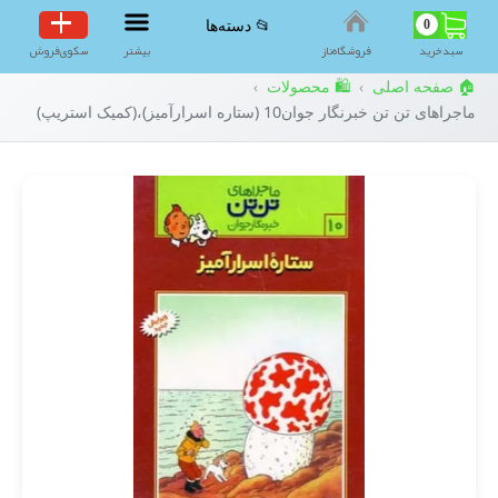
0
📂 دسته‌ها
سبد‌خرید
فروشگاه‌ناز
بیشتر
سکوی‌فروش
🏠 صفحه اصلی
🛍️ محصولات
›
›
ماجراهای تن تن خبرنگار جوان10 (ستاره اسرارآمیز)،(کمیک استریپ)