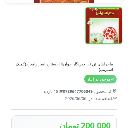
ماجراهای تن تن خبرنگار جوان10 (ستاره اسرارآمیز)،(کمیک
استریپ)
✓
موجود در انبار
👁️
🔢
کد محصول:
9789647706049
18 بازدید
📅
اضافه شده در: 2026/06/06
200,000 تومان