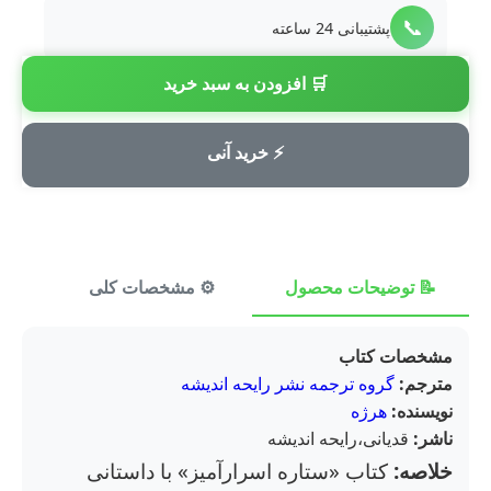
📞
پشتیبانی 24 ساعته
🛒 افزودن به سبد خرید
💳
پرداخت امن
⚡ خرید آنی
📝 توضیحات محصول
⚙️ مشخصات کلی
⭐ ن
مشخصات کتاب
مترجم:
گروه ترجمه نشر رایحه اندیشه
نویسنده:
هرژه
ناشر:
قدیانی،رایحه اندیشه
خلاصه:
کتاب «ستاره اسرارآمیز» با داستانی