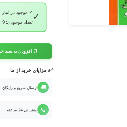
✓ موجود در انبار
✓
تعداد موجودی: 9 عدد
🛒 افزودن به سبد خر
✅
مزایای خرید از ما
🚚
ارسال سریع و رایگان
📞
پشتیبانی 24 ساعته