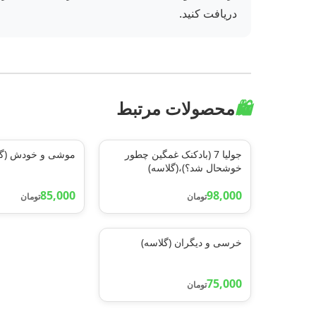
دریافت کنید.
🛍️
محصولات مرتبط
جولیا 7 (بادکنک غمگین چطور
موشی و خودش (گل
خوشحال شد؟)،(گلاسه)
85,000
98,000
تومان
تومان
خرسی و دیگران (گلاسه)
75,000
تومان