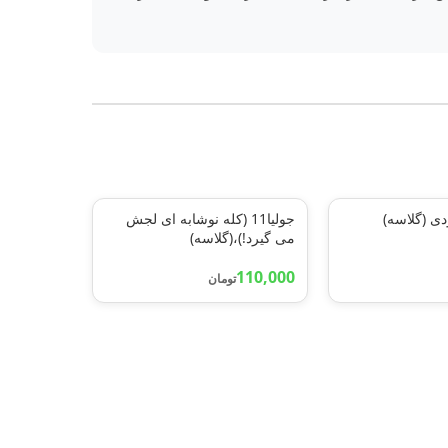
 (گلاسه)
جولیا11 (کله نوشابه ای لجش
می گیرد!)،(گلاسه)
110,000
تومان