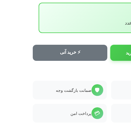
⚡ خرید آنی
ید
🛡️
ضمانت بازگشت وجه
💳
پرداخت امن