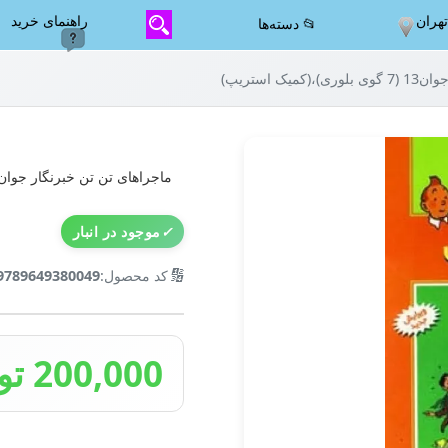
هران
راهنمای خرید
📂 دسته‌ها
ک استریپ)
ماجراهای تن تن خبرنگار جوان13 (7 گوی بلوری)،(کمیک استریپ)
✓
موجود در انبار
🔢
کد محصول:
9789649380049
200,000 تومان