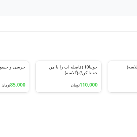
اسه)
جولیا10 (فاصله ات را با من
خرسی و حسودی
حفظ کن!)،(گلاسه)
85,000
110,000
تومان
تومان