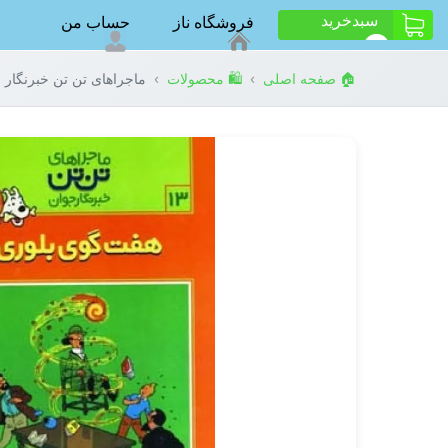
سبد‌خرید
فروشگاه ناز
حساب من
ت
0
›
›
🏠 صفحه اصلی
🛍️ محصولات
ماجراهای تن تن خبرنگار جوان13 (7 گوی بلوری)،(کمی