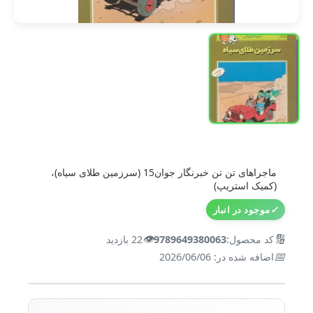
ماجراهای تن تن خبرنگار جوان15 (سرزمین طلای سیاه)،
(کمیک استریپ)
✓
موجود در انبار
👁️
🔢
کد محصول:
9789649380063
22 بازدید
📅
اضافه شده در: 2026/06/06