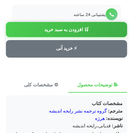
📞
پشتیبانی 24 ساعته
🛒 افزودن به سبد خرید
💳
پرداخت امن
⚡ خرید آنی
📝 توضیحات محصول
⚙️ مشخصات کلی
⭐ ن
مشخصات کتاب
مترجم:
گروه ترجمه نشر رایحه اندیشه
نویسنده:
هرژه
ناشر:
قدیانی،رایحه اندیشه