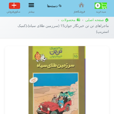
0
📂 دسته‌ها
سبد‌خرید
فروشگاه‌ناز
بیشتر
سکوی‌فروش
🏠 صفحه اصلی
🛍️ محصولات
›
›
ماجراهای تن تن خبرنگار جوان15 (سرزمین طلای سیاه)،(کمیک
استریپ)