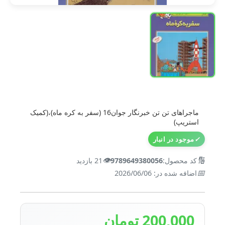
ماجراهای تن تن خبرنگار جوان16 (سفر به کره ماه)،(کمیک
استریپ)
✓
موجود در انبار
👁️
🔢
کد محصول:
9789649380056
21 بازدید
📅
اضافه شده در: 2026/06/06
200,000 تومان