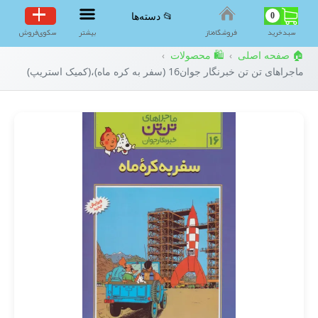
0
📂 دسته‌ها
سبد‌خرید
فروشگاه‌ناز
بیشتر
سکوی‌فروش
🏠 صفحه اصلی
🛍️ محصولات
›
›
ماجراهای تن تن خبرنگار جوان16 (سفر به کره ماه)،(کمیک استریپ)