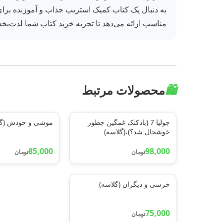
به دنبال یک کتاب کمیک استریپ جذاب و آموزنده برای 
مناسب ارائه می‌دهد تا تجربه خرید کتاب شما لذت‌بخ
🛍️
محصولات مرتبط
جولیا 7 (بادکنک غمگین چطور
موشی و خودش (گل
خوشحال شد؟)،(گلاسه)
85,000
98,000
تومان
تومان
خرسی و دیگران (گلاسه)
75,000
تومان