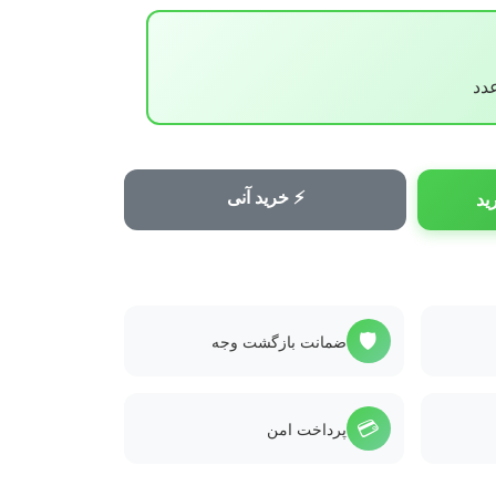
⚡ خرید آنی
ید
🛡️
ضمانت بازگشت وجه
💳
پرداخت امن