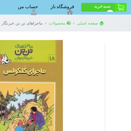
سبد‌خرید
فروشگاه ناز
حساب من
ت
0
›
›
🏠 صفحه اصلی
🛍️ محصولات
ماجراهای تن تن خبرنگار جوان18 (ماجرای کلکولس)،(کمی