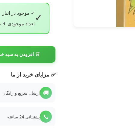
✓ موجود در انبار
✓
تعداد موجودی: 9 عدد
🛒 افزودن به سبد خر
✅
مزایای خرید از ما
🚚
ارسال سریع و رایگان
📞
پشتیبانی 24 ساعته