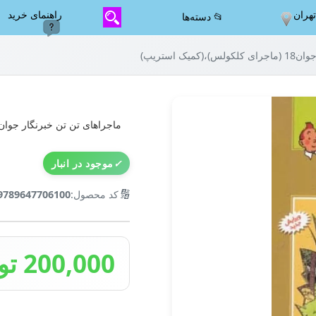
هران
راهنمای خرید
📂 دسته‌ها
ک استریپ)
ماجراهای تن تن خبرنگار جوان18 (ماجرای کلکولس)،(کمیک استریپ
✓
موجود در انبار
🔢
کد محصول:
9789647706100
200,000 تومان