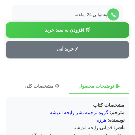
📞
پشتیبانی 24 ساعته
🛒 افزودن به سبد خرید
💳
پرداخت امن
⚡ خرید آنی
📝 توضیحات محصول
⚙️ مشخصات کلی
⭐ ن
مشخصات کتاب
مترجم:
گروه ترجمه نشر رایحه اندیشه
نویسنده:
هرژه
ناشر:
قدیانی،رایحه اندیشه