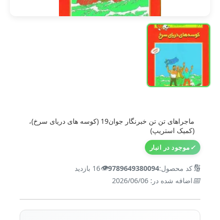
ماجراهای تن تن خبرنگار جوان19 (کوسه های دریای سرخ)،
(کمیک استریپ)
✓
موجود در انبار
👁️
🔢
کد محصول:
9789649380094
16 بازدید
📅
اضافه شده در: 2026/06/06