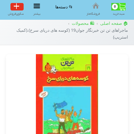
0
📂 دسته‌ها
سبد‌خرید
فروشگاه‌ناز
بیشتر
سکوی‌فروش
🏠 صفحه اصلی
🛍️ محصولات
›
›
ماجراهای تن تن خبرنگار جوان19 (کوسه های دریای سرخ)،(کمیک
استریپ)