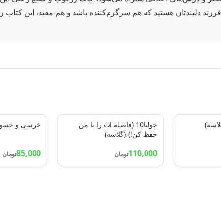
زند دلبندتان هستید که هم سرگرم‌کننده باشد و هم مفید، این کتاب را از ف
اسه)
جولیا10 (فاصله ات را با من
خرسی و حسودی
حفظ کن!)،(گلاسه)
85,000
110,000
تومان
تومان