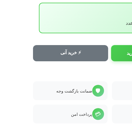
⚡ خرید آنی
ید
🛡️
ضمانت بازگشت وجه
💳
پرداخت امن