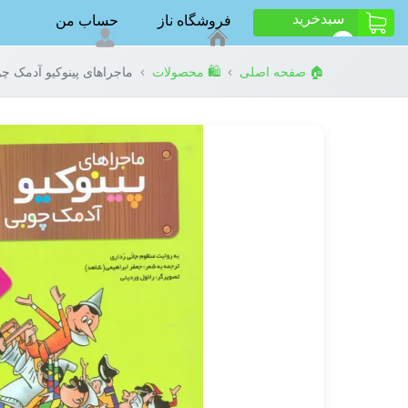
سبد‌خرید
فروشگاه ناز
حساب من
ت
0
›
›
🏠 صفحه اصلی
🛍️ محصولات
ماجراهای پینوکیو آدمک چ