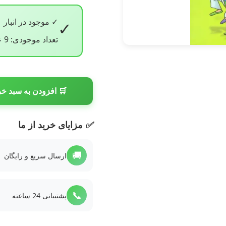
✓ موجود در انبار
✓
تعداد موجودی: 9 عدد
🛒 افزودن به سبد خر
✅
مزایای خرید از ما
🚚
ارسال سریع و رایگان
📞
پشتیبانی 24 ساعته