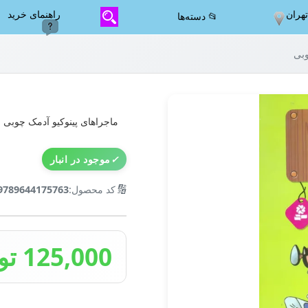
هران
راهنمای خرید
📂 دسته‌ها
وبی
ماجراهای پینوکیو آدمک چوبی
✓
موجود در انبار
🔢
کد محصول:
9789644175763
125,000 تومان